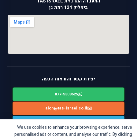
המעבדה המרכזית TAS ISRAEL
ביאליק 124 רמת גן
יצירת קשר והוראות הגעה
077-5308625
alon@tas-israel.co.il
✉️
🚙
ניווט בWAZE: ביאליק 124, רמת גן
We use cookies to enhance your browsing experience, serve
personalised ads or content, and analyse our traffic. By clicking