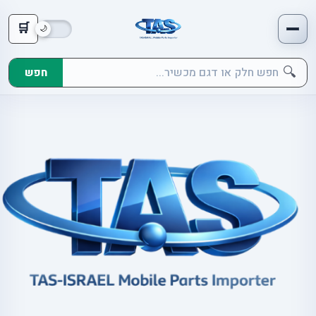
🛒
🔍
חפש