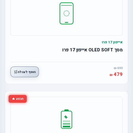
אייפון 17 פרו
מסך OLED SOFT אייפון 17 פרו
590
🛒
הוסף לעגלה
479
מבצע 🔥