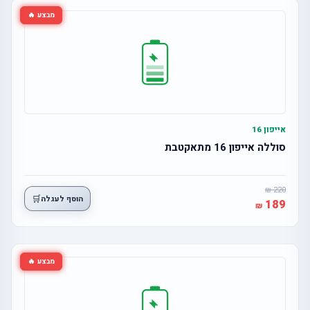
מבצע 🔥
אייפון 16
סוללה אייפון 16 מתאקטבת
220
🛒
הוסף לעגלה
189
מבצע 🔥