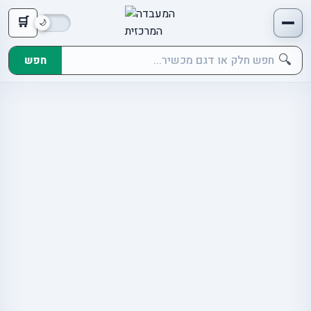
🛒
🔍
חפש