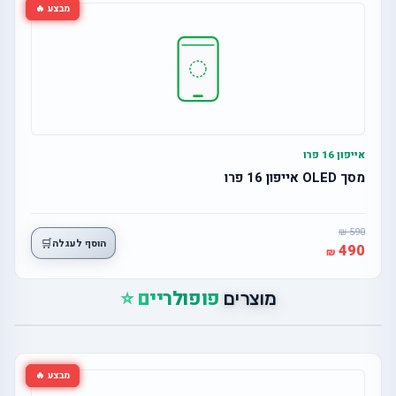
מבצע 🔥
אייפון 16 פרו
מסך OLED אייפון 16 פרו
590
🛒
הוסף לעגלה
490
פופולריים ⭐
מוצרים
מבצע 🔥