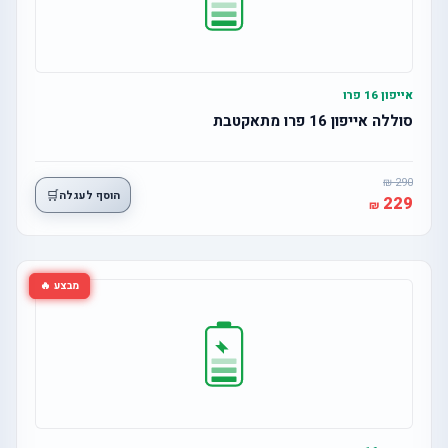
אייפון 16 פרו
סוללה אייפון 16 פרו מתאקטבת
290
🛒
הוסף לעגלה
229
מבצע 🔥