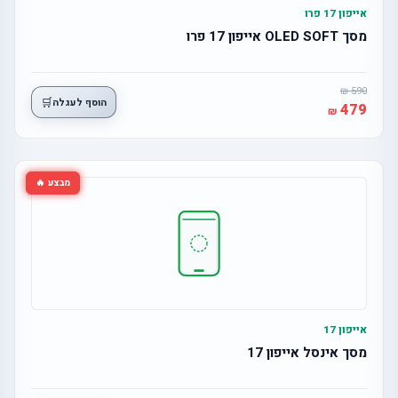
אייפון 17 פרו
מסך OLED SOFT אייפון 17 פרו
590
🛒
הוסף לעגלה
479
מבצע 🔥
אייפון 17
מסך אינסל אייפון 17