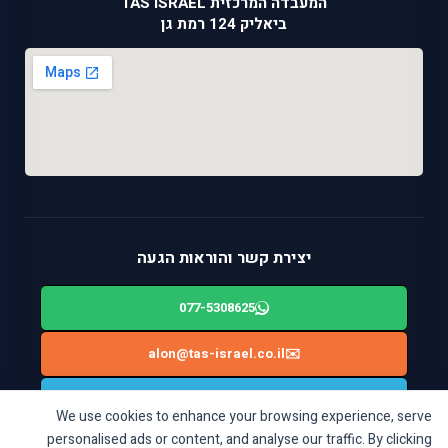
המעבדה המרכזית TAS ISRAEL
ביאליק 124 רמת גן
יצירת קשר והוראות הגעה
077-5308625
alon@tas-israel.co.il
✉️
🚙
ניווט בWAZE: ביאליק 124, רמת גן
We use cookies to enhance your browsing experience, serve
personalised ads or content, and analyse our traffic. By clicking