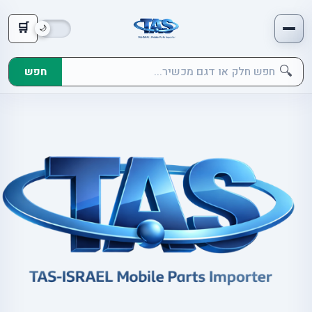
🛒
🔍
חפש