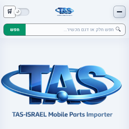
🛒
🔍
חפש