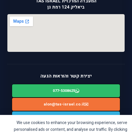
המעבדה המרכזית TAS ISRAEL
ביאליק 124 רמת גן
יצירת קשר והוראות הגעה
077-5308625
alon@tas-israel.co.il
✉️
🚙
ניווט בWAZE: ביאליק 124, רמת גן
We use cookies to enhance your browsing experience, serve
personalised ads or content, and analyse our traffic. By clicking