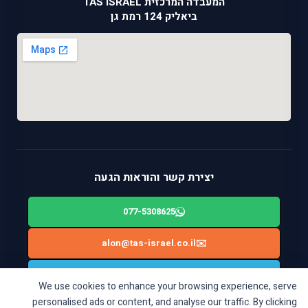
המעבדה המרכזית TAS ISRAEL
ביאליק 124 רמת גן
יצירת קשר והוראות הגעה
077-5308625
alon@tas-israel.co.il
✉️
🚙
ניווט בWAZE: ביאליק 124, רמת גן
We use cookies to enhance your browsing experience, serve
personalised ads or content, and analyse our traffic. By clicking