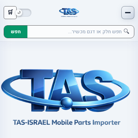
🛒
🔍
חפש