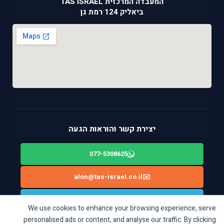
המעבדה המרכזית TAS ISRAEL
ביאליק 124 רמת גן
יצירת קשר והוראות הגעה
077-5308625
alon@tas-israel.co.il
✉️
🚙
ניווט בWAZE: ביאליק 124, רמת גן
We use cookies to enhance your browsing experience, serve
personalised ads or content, and analyse our traffic. By clicking