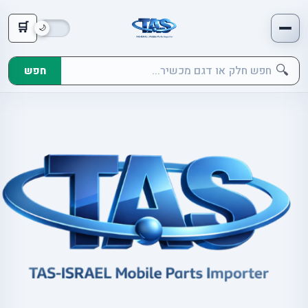
🛒
🔍
חפש