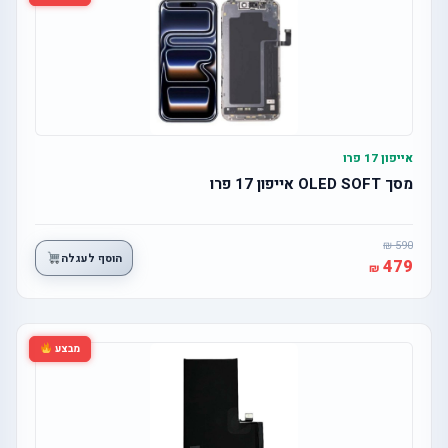
אייפון 17 פרו
מסך OLED SOFT אייפון 17 פרו
590
הוסף לעגלה
479
מבצע