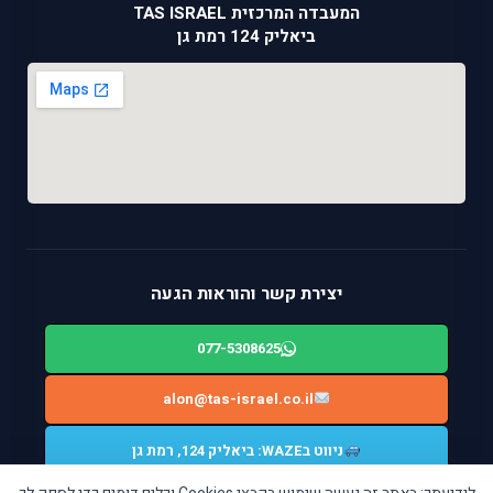
המעבדה המרכזית TAS ISRAEL
ביאליק 124 רמת גן
יצירת קשר והוראות הגעה
077-5308625
alon@tas-israel.co.il
ניווט בWAZE: ביאליק 124, רמת גן