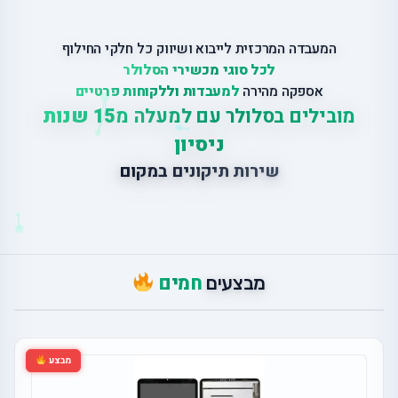
המעבדה המרכזית לייבוא ושיווק כל חלקי החילוף
לכל סוגי מכשירי הסלולר
אספקה מהירה
למעבדות וללקוחות פרטיים
מובילים בסלולר עם למעלה מ
15 שנות
ניסיון
ש
י
ר
ו
ת
ת
י
ק
ו
נ
י
ם
ב
מ
ק
ו
ם
חמים
מבצעים
מבצע