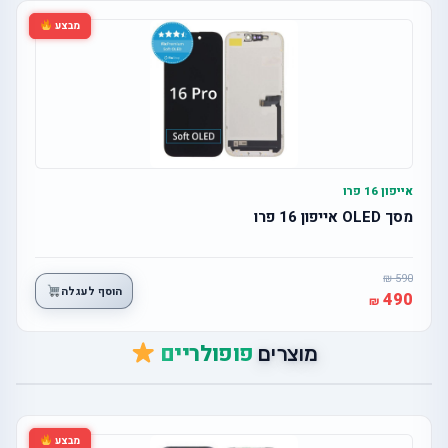
מבצע
אייפון 16 פרו
מסך OLED אייפון 16 פרו
590
הוסף לעגלה
490
פופולריים
מוצרים
מבצע