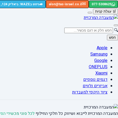
🚙
✉️
077-5308625
alon@tas-israel.co.il
ניווט בWAZE: ביאליק 124, רמת גן
🛒
עגלת קניות
🔍
חפש
Apple
Samsung
Google
ONEPLUS
Xiaomi
דגמים נוספים
אביזרים נלווים
ציוד היקפי למעבדות
המעבדה המרכזית לייבוא ושיווק כל חלקי החילוף
לכל סוגי מכשירי הסל