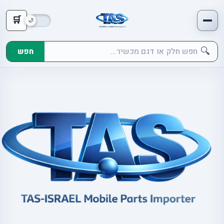
🛒
🔍
חפש