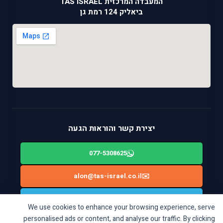
המעבדה המרכזית TAS ISRAEL
ביאליק 124 רמת גן
יצירת קשר והוראות הגעה
077-5308625
alon@tas-israel.co.il
✉️
🚙
ניווט בWAZE: ביאליק 124, רמת גן
We use cookies to enhance your browsing experience, serve
personalised ads or content, and analyse our traffic. By clicking