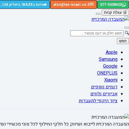
🚙
✉️
077-5308625
alon@tas-israel.co.il
ניווט בWAZE: ביאליק 124, רמת גן
🛒
עגלת קניות
🔍
חפש
Apple
Samsung
Google
ONEPLUS
Xiaomi
דגמים נוספים
אביזרים נלווים
ציוד היקפי למעבדות
המעבדה המרכזית לייבוא ושיווק כל חלקי החילוף
לכל סוגי מכשירי הסל