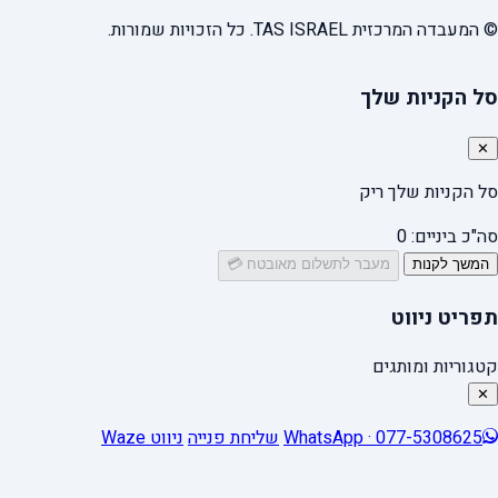
© המעבדה המרכזית TAS ISRAEL. כל הזכויות שמורות.
סל הקניות שלך
✕
סל הקניות שלך ריק
סה"כ ביניים:
0
המשך לקנות
מעבר לתשלום מאובטח 💳
תפריט ניווט
קטגוריות ומותגים
✕
WhatsApp · 077-5308625
שליחת פנייה
ניווט Waze