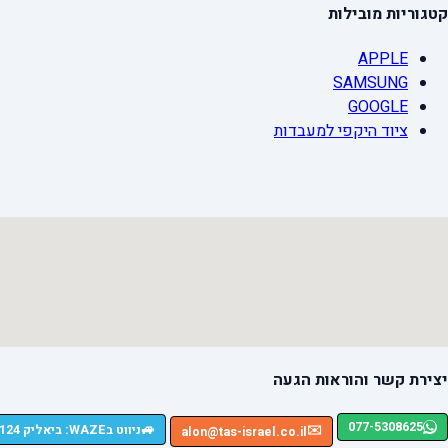
קטגוריות מובילות
APPLE
SAMSUNG
GOOGLE
ציוד היקפי למעבדות
יצירת קשר והוראות הגעה
077-5308625
🚙
ניווט בWAZE: ביאליק 124, רמת גן
✉️
alon@tas-israel.co.il