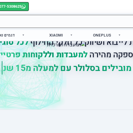
077-5308625
ONEPLUS
XIAOMI
דגמים נו
לייבוא ושיווק כל חלקי החילוף
לכל סוגי
פקה מהירה
למעבדות וללקוחות פרטיי
י
ל
י
ם
ב
ס
ל
ו
ל
ר
ע
ם
ל
מ
ע
ל
ה
מ
5
1
ש
נ
ו
ת
נ
י