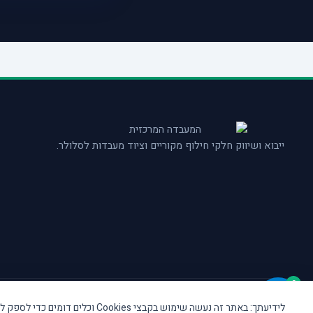
ייבוא ושיווק חלקי חילוף מקוריים וציוד מעבדות לסלולר.
0
© המעבדה המרכזית TAS ISRAEL. כל הזכויות שמורות.
לידיעתך: באתר זה נעשה שימוש בקבצי Cookies וכלים דומים כדי לספק לך חווית גלישה טובה ותכנים מותאמים אישית.