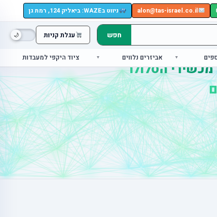
alon@tas-israel.co.il
ניווט בWAZE: ביאליק 124, רמת גן
חפש
עגלת קניות
ספים
אביזרים נלווים
ציוד היקפי למעבדות
 מכשירי הסלולר
ם
|
ס