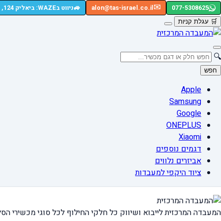
🚙
✉️
077-5308625
alon@tas-israel.co.il
ניווט בWAZE: ביאליק 124, רמת גן
🛒
עגלת קניות
🔍
חפש
Apple
Samsung
Google
ONEPLUS
Xiaomi
דגמים נוספים
אביזרים נלווים
ציוד היקפי למעבדות
המעבדה המרכזית לייבוא ושיווק כל חלקי החילוף
לכל סוגי מכשירי הסל