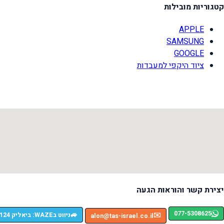
קטגוריות מובילות
APPLE
SAMSUNG
GOOGLE
ציוד היקפי למעבדות
יצירת קשר והוראות הגעה
077-5308625
🚙
ניווט בWAZE: ביאליק 124, רמת גן
✉️
alon@tas-israel.co.il