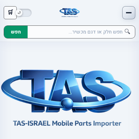
🛒
🔍
חפש