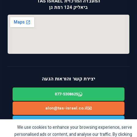
המעבדה המרכזית TAS ISRAEL
ביאליק 124 רמת גן
יצירת קשר והוראות הגעה
077-5308625
alon@tas-israel.co.il
✉️
🚙
ניווט בWAZE: ביאליק 124, רמת גן
We use cookies to enhance your browsing experience, serve
personalised ads or content, and analyse our traffic. By clicking