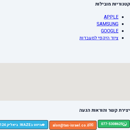
קטגוריות מובילות
APPLE
SAMSUNG
GOOGLE
ציוד היקפי למעבדות
יצירת קשר והוראות הגעה
077-5308625
🚙
ניווט בWAZE: ביאליק 124, רמת גן
✉️
alon@tas-israel.co.il