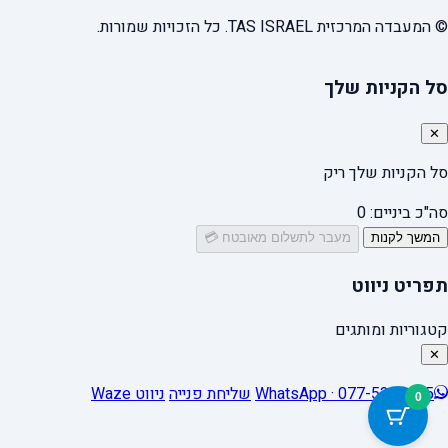
© המעבדה המרכזית TAS ISRAEL. כל הזכויות שמורות.
סל הקניות שלך
✕
סל הקניות שלך ריק
סה"כ ביניים:
0
המשך לקנות
מעבר לתשלום מאובטח 💳
תפריט ניווט
קטגוריות ומותגים
✕
WhatsApp · 077-5308625
שליחת פנייה
ניווט Waze
0