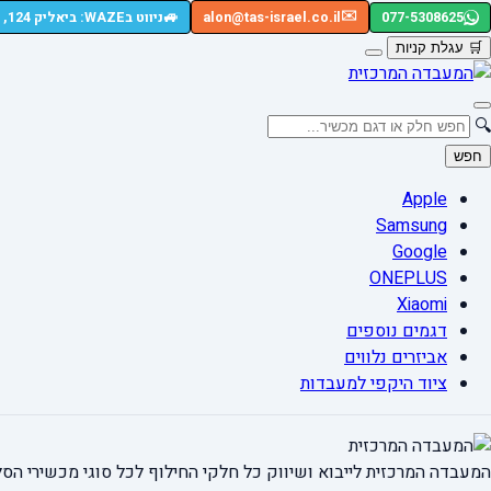
🚙
✉️
077-5308625
alon@tas-israel.co.il
ניווט בWAZE: ביאליק 124, רמת גן
🛒
עגלת קניות
🔍
חפש
Apple
Samsung
Google
ONEPLUS
Xiaomi
דגמים נוספים
אביזרים נלווים
ציוד היקפי למעבדות
המעבדה המרכזית לייבוא ושיווק כל חלקי החילוף
לכל סוגי מכשירי הסל