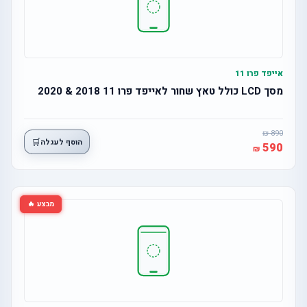
אייפד פרו 11
מסך LCD כולל טאץ שחור לאייפד פרו 11 2018 & 2020
890
🛒
הוסף לעגלה
590
מבצע 🔥