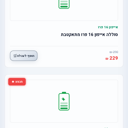
אייפון 16 פרו
סוללה אייפון 16 פרו מתאקטבת
290
🛒
הוסף לעגלה
229
מבצע 🔥