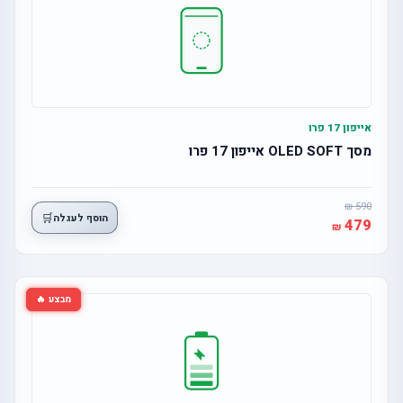
אייפון 17 פרו
מסך OLED SOFT אייפון 17 פרו
590
🛒
הוסף לעגלה
479
מבצע 🔥