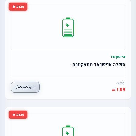
מבצע 🔥
אייפון 16
סוללה אייפון 16 מתאקטבת
220
🛒
הוסף לעגלה
189
מבצע 🔥