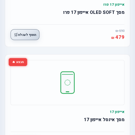
אייפון 17 פרו
מסך OLED SOFT אייפון 17 פרו
590
🛒
הוסף לעגלה
479
מבצע 🔥
אייפון 17
מסך אינסל אייפון 17