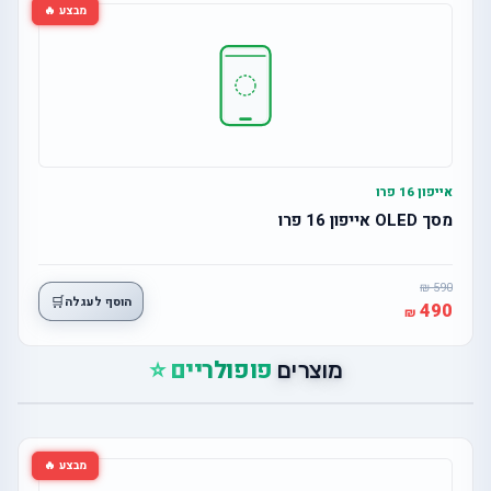
מבצע 🔥
אייפון 16 פרו
מסך OLED אייפון 16 פרו
590
🛒
הוסף לעגלה
490
פופולריים ⭐
מוצרים
מבצע 🔥