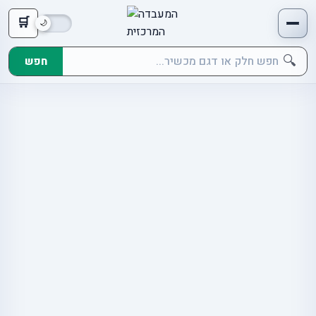
🛒
🔍
חפש