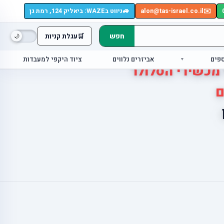
🚙
✉️
alon@tas-israel.co.il
ניווט בWAZE: ביאליק 124, רמת גן
חפש
🛒
עגלת קניות
ספים
אביזרים נלווים
ציוד היקפי למעבדות
 מכשירי הסלולר
ם