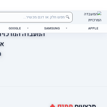
🔍
GOOGLE
SAMSUNG
APPLE
המעבדה המרכזית 
אס
מ
חמים 🔥
מבצעים