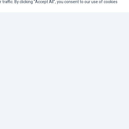
© המעבדה המרכזית TAS ISRAEL. כל הזכויות שמורות.
affic. By clicking "Accept All", you consent to our use of cookies.
כלי נגישות
הגדל טקסט
הקטן טקסט
גווני אפור
ניגודיות גבוהה
הדגשת קישורים
פונט קריא
סמן גדול
סמן שחור
ניגודיות הפוכה
רקע בהיר
איפוס
0