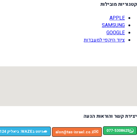
קטגוריות מובילות
APPLE
SAMSUNG
GOOGLE
ציוד היקפי למעבדות
יצירת קשר והוראות הגעה
077-5308625
🚙
ניווט בWAZE: ביאליק 124, רמת גן
✉️
alon@tas-israel.co.il