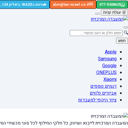
🚙
✉️
077-5308625
alon@tas-israel.co.il
ניווט בWAZE: ביאליק 124, רמת גן
🛒
עגלת קניות
🔍
חפש
Apple
Samsung
Google
ONEPLUS
Xiaomi
דגמים נוספים
אביזרים נלווים
ציוד היקפי למעבדות
המעבדה המרכזית לייבוא ושיווק כל חלקי החילוף
לכל סוגי מכשירי הסל