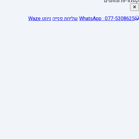
קטגוריות ומותגים
✕
WhatsApp · 077-5308625
שליחת פנייה
ניווט Waze
כלי נגישות
הגדל טקסט
הקטן טקסט
גווני אפור