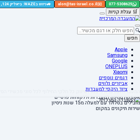
🚙
077-5308625
✉️
alon@tas-israel.co.il
ניווט בWAZE: ביאליק 124, רמת גן
🛒
עגלת קניות
🔍
חפש
Apple
Samsung
Google
ONEPLUS
Xiaomi
דגמים נוספים
אביזרים נלווים
ציוד היקפי למעבדות
המעבדה המרכזית לייבוא ושיווק כל חלקי החילוף
לכל סוגי מכשירי הסל
אספקה מהירה
למעבדות וללקוחות פרטיים
מובילים בסלולר עם למעלה מ15 שנות ניסיון
שירות תיקונים במקום