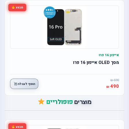
מבצע
אייפון 16 פרו
מסך OLED אייפון 16 פרו
590
הוסף לעגלה
490
פופולריים
מוצרים
מבצע