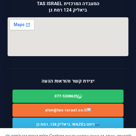
המעבדה המרכזית TAS ISRAEL
ביאליק 124 רמת גן
יצירת קשר והוראות הגעה
077-5308625
alon@tas-israel.co.il
ניווט בWAZE: ביאליק 124, רמת גן