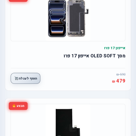
אייפון 17 פרו
מסך OLED SOFT אייפון 17 פרו
590
הוסף לעגלה
479
מבצע