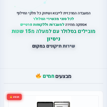
המעבדה המרכזית לייבוא ושיווק כל חלקי החילוף
לכל סוגי מכשירי הסלולר
אספקה מהירה
למעבדות וללקוחות פרטיים
מובילים בסלולר עם למעלה מ
15 שנות
ניסיון
ש
י
ר
ו
ת
ת
י
ק
ו
נ
י
ם
ב
מ
ק
ו
ם
חמים
מבצעים
מבצע