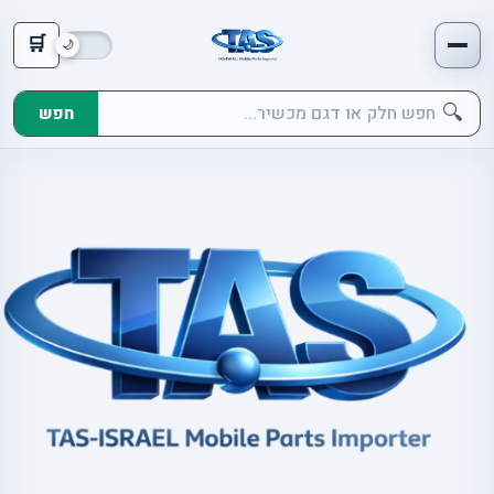
🛒
🔍
חפש