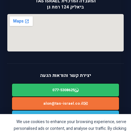
המעבדה המרכזית TAS ISRAEL
ביאליק 124 רמת גן
יצירת קשר והוראות הגעה
077-5308625
alon@tas-israel.co.il
✉️
🚙
ניווט בWAZE: ביאליק 124, רמת גן
We use cookies to enhance your browsing experience, serve
personalised ads or content, and analyse our traffic. By clicking