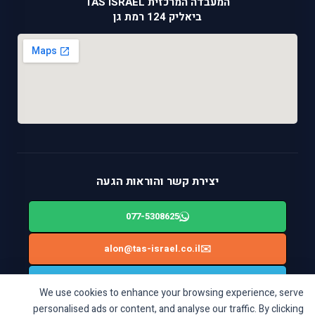
המעבדה המרכזית TAS ISRAEL
ביאליק 124 רמת גן
יצירת קשר והוראות הגעה
077-5308625
alon@tas-israel.co.il
✉️
🚙
ניווט בWAZE: ביאליק 124, רמת גן
We use cookies to enhance your browsing experience, serve
personalised ads or content, and analyse our traffic. By clicking