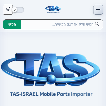
🛒
🔍
חפש