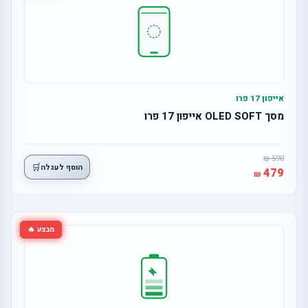
אייפון 17 פרו
מסך OLED SOFT אייפון 17 פרו
590
🛒
הוסף לעגלה
479
מבצע 🔥