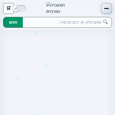
🛒
🔍
חפש