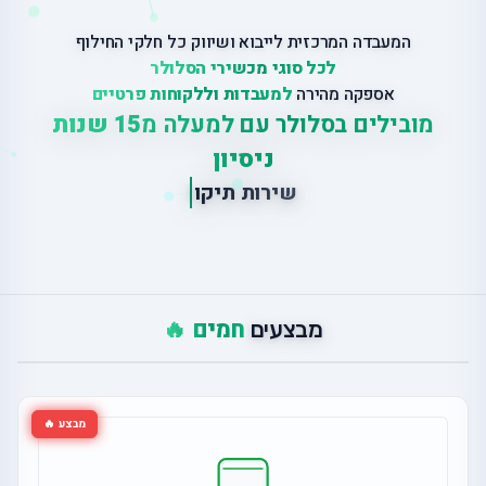
המעבדה המרכזית לייבוא ושיווק כל חלקי החילוף
לכל סוגי מכשירי הסלולר
אספקה מהירה
למעבדות וללקוחות פרטיים
מובילים בסלולר עם למעלה מ
15 שנות
ניסיון
|
ש
י
ר
ו
ת
ת
י
ק
ו
נ
י
ם
ב
מ
ק
ו
ם
חמים 🔥
מבצעים
מבצע 🔥