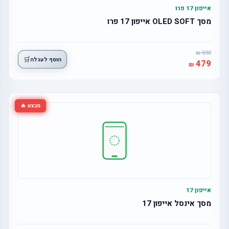
אייפון 17 פרו
מסך OLED SOFT אייפון 17 פרו
590
🛒
הוסף לעגלה
479
מבצע 🔥
אייפון 17
מסך אינסל אייפון 17