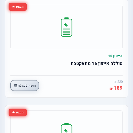
מבצע 🔥
אייפון 16
סוללה אייפון 16 מתאקטבת
220
🛒
הוסף לעגלה
189
מבצע 🔥