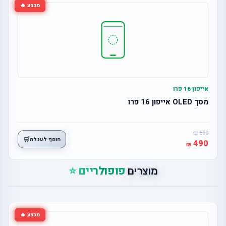
מבצע 🔥
אייפון 16 פרו
מסך OLED אייפון 16 פרו
590
🛒
הוסף לעגלה
490
פופולריים ⭐
מוצרים
מבצע 🔥