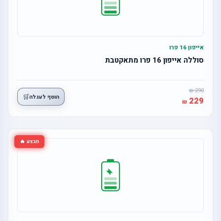
אייפון 16 פרו
סוללה אייפון 16 פרו מתאקטבת
290
🛒
הוסף לעגלה
229
מבצע 🔥