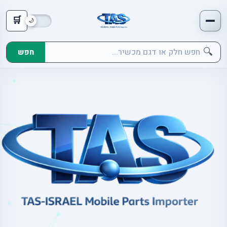
🛒
🔍
חפש