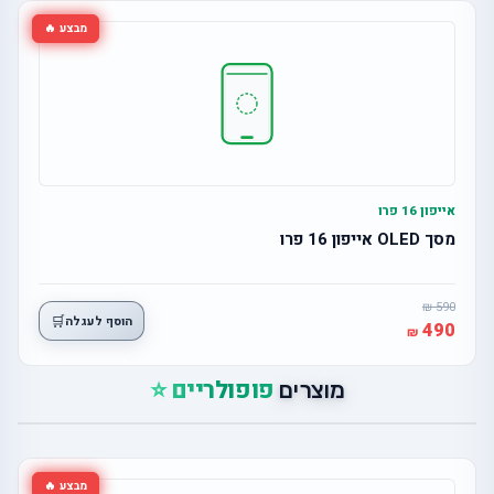
מבצע 🔥
אייפון 16 פרו
מסך OLED אייפון 16 פרו
590
🛒
הוסף לעגלה
490
פופולריים ⭐
מוצרים
מבצע 🔥