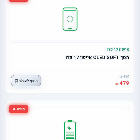
אייפון 17 פרו
מסך OLED SOFT אייפון 17 פרו
590
🛒
הוסף לעגלה
479
מבצע 🔥