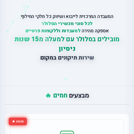
המעבדה המרכזית לייבוא ושיווק כל חלקי החילוף
לכל סוגי מכשירי הסלולר
אספקה מהירה
למעבדות וללקוחות פרטיים
מובילים בסלולר עם למעלה מ
15 שנות
ניסיון
ש
י
ר
ו
ת
ת
י
ק
ו
נ
י
ם
ב
מ
ק
ו
ם
חמים 🔥
מבצעים
מבצע 🔥