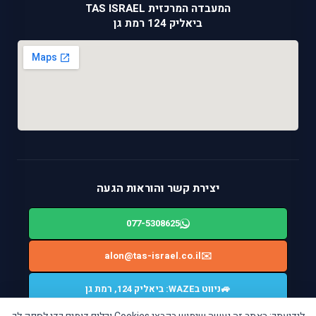
המעבדה המרכזית TAS ISRAEL
ביאליק 124 רמת גן
יצירת קשר והוראות הגעה
077-5308625
alon@tas-israel.co.il
✉️
🚙
ניווט בWAZE: ביאליק 124, רמת גן