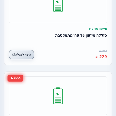
אייפון 16 פרו
סוללה אייפון 16 פרו מתאקטבת
290
🛒
הוסף לעגלה
229
מבצע 🔥