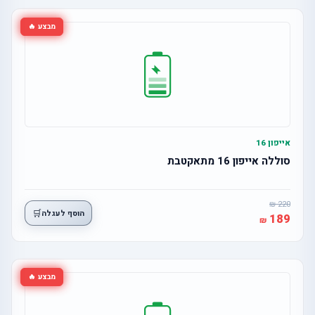
מבצע 🔥
אייפון 16
סוללה אייפון 16 מתאקטבת
220
🛒
הוסף לעגלה
189
מבצע 🔥