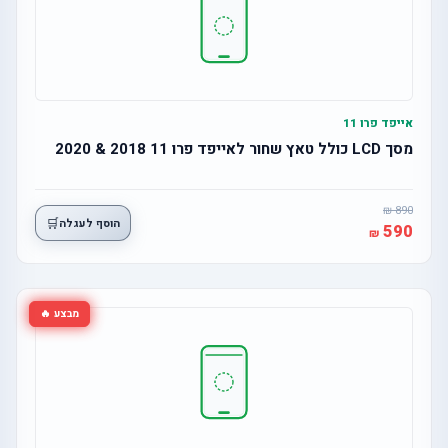
אייפד פרו 11
מסך LCD כולל טאץ שחור לאייפד פרו 11 2018 & 2020
890
🛒
הוסף לעגלה
590
מבצע 🔥