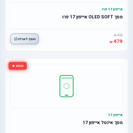
אייפון 17 פרו
מסך OLED SOFT אייפון 17 פרו
590
🛒
הוסף לעגלה
479
מבצע 🔥
אייפון 17
מסך אינסל אייפון 17