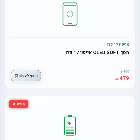
אייפון 17 פרו
מסך OLED SOFT אייפון 17 פרו
590
🛒
הוסף לעגלה
479
מבצע 🔥