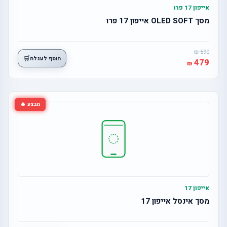
אייפון 17 פרו
מסך OLED SOFT אייפון 17 פרו
590
🛒
הוסף לעגלה
479
מבצע 🔥
אייפון 17
מסך אינסל אייפון 17