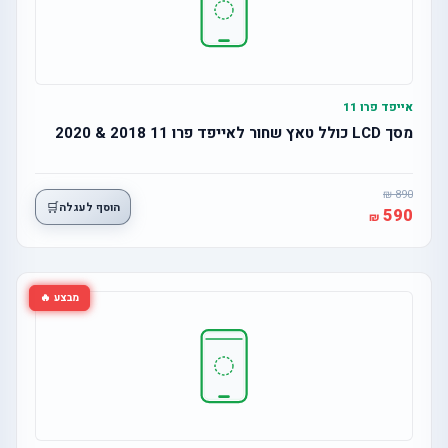
אייפד פרו 11
מסך LCD כולל טאץ שחור לאייפד פרו 11 2018 & 2020
890
🛒
הוסף לעגלה
590
מבצע 🔥