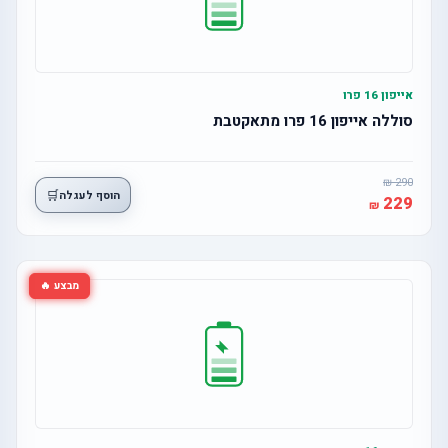
אייפון 16 פרו
סוללה אייפון 16 פרו מתאקטבת
290
🛒
הוסף לעגלה
229
מבצע 🔥