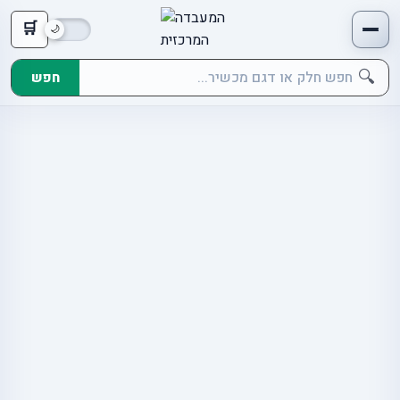
🛒
🔍
חפש