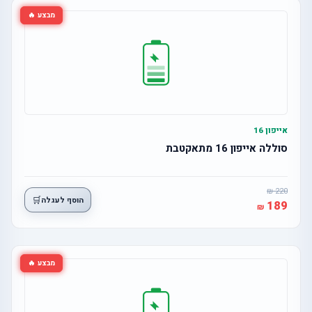
מבצע 🔥
אייפון 16
סוללה אייפון 16 מתאקטבת
220
🛒
הוסף לעגלה
189
מבצע 🔥