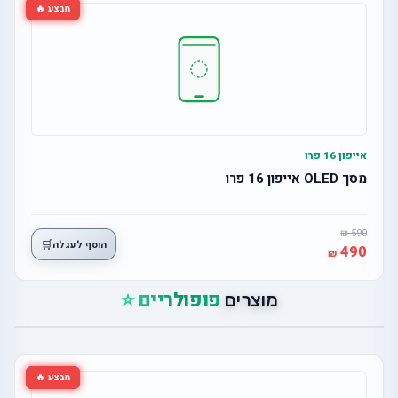
מבצע 🔥
אייפון 16 פרו
מסך OLED אייפון 16 פרו
590
🛒
הוסף לעגלה
490
פופולריים ⭐
מוצרים
מבצע 🔥