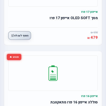
אייפון 17 פרו
מסך OLED SOFT אייפון 17 פרו
590
🛒
הוסף לעגלה
479
מבצע 🔥
אייפון 16 פרו
סוללה אייפון 16 פרו מתאקטבת