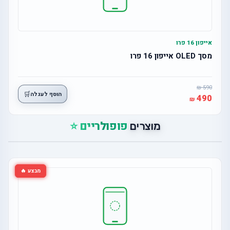
אייפון 16 פרו
מסך OLED אייפון 16 פרו
590
🛒
הוסף לעגלה
490
פופולריים ⭐
מוצרים
מבצע 🔥