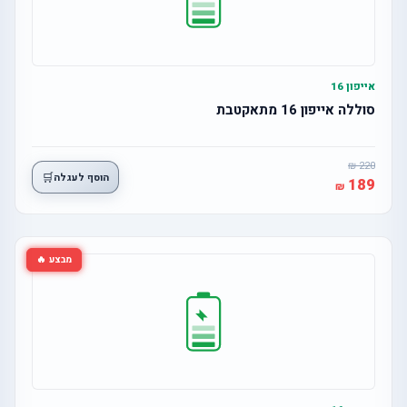
אייפון 16
סוללה אייפון 16 מתאקטבת
220
🛒
הוסף לעגלה
189
מבצע 🔥