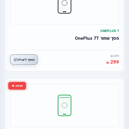
ONEPLUS 7
מסך שחור OnePlus 7T
379
🛒
הוסף לעגלה
299
מבצע 🔥