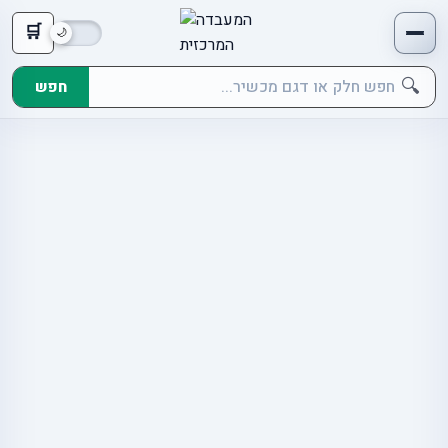
🛒
🔍
חפש