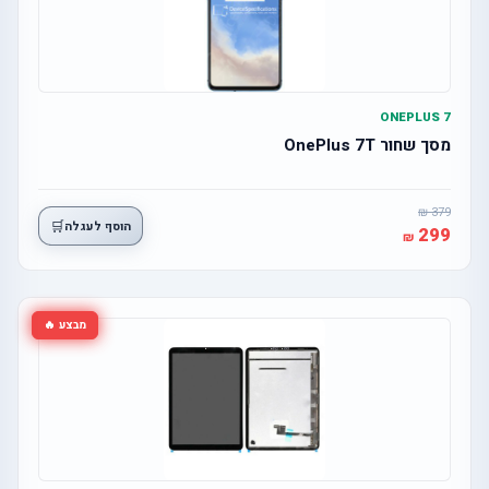
ONEPLUS 7
מסך שחור OnePlus 7T
379
🛒
הוסף לעגלה
299
מבצע 🔥