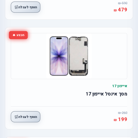
590
🛒
הוסף לעגלה
479
מבצע 🔥
אייפון 17
מסך אינסל אייפון 17
260
🛒
הוסף לעגלה
199