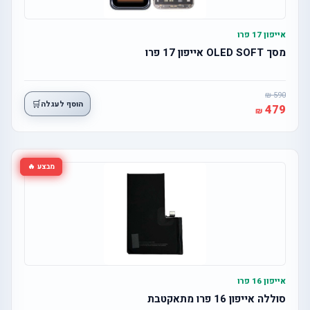
אייפון 17 פרו
מסך OLED SOFT אייפון 17 פרו
590
🛒
הוסף לעגלה
479
מבצע 🔥
אייפון 16 פרו
סוללה אייפון 16 פרו מתאקטבת