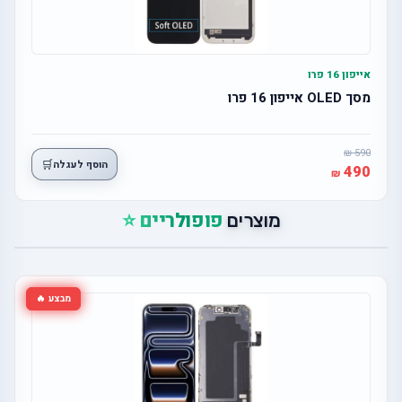
אייפון 16 פרו
מסך OLED אייפון 16 פרו
590
🛒
הוסף לעגלה
490
פופולריים ⭐
מוצרים
מבצע 🔥