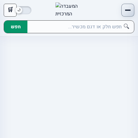
🛒
🔍
חפש