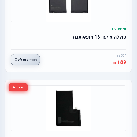
אייפון 16
סוללה אייפון 16 מתאקטבת
220
🛒
הוסף לעגלה
189
מבצע 🔥