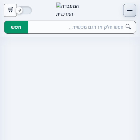
🛒
🔍
חפש