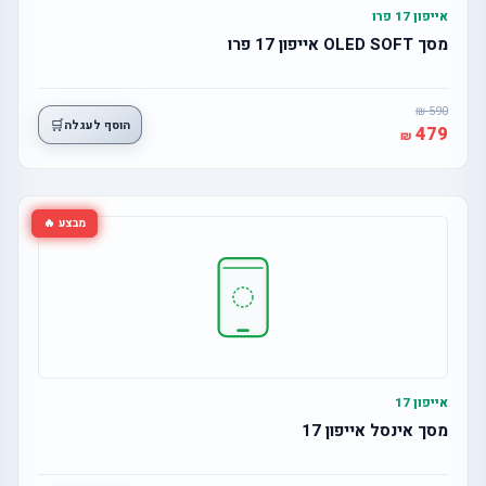
אייפון 17 פרו
מסך OLED SOFT אייפון 17 פרו
590
🛒
הוסף לעגלה
479
מבצע 🔥
אייפון 17
מסך אינסל אייפון 17