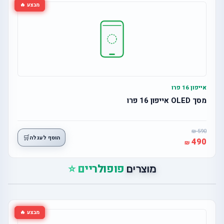
מבצע 🔥
אייפון 16 פרו
מסך OLED אייפון 16 פרו
590
🛒
הוסף לעגלה
490
פופולריים ⭐
מוצרים
מבצע 🔥