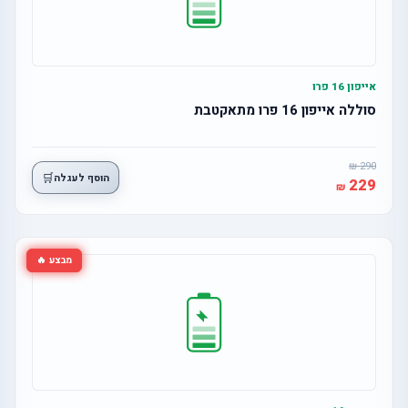
אייפון 16 פרו
סוללה אייפון 16 פרו מתאקטבת
290
🛒
הוסף לעגלה
229
מבצע 🔥