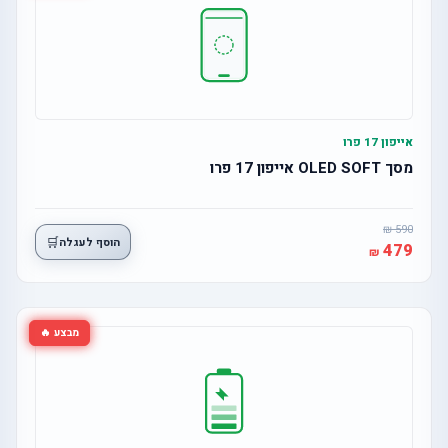
אייפון 17 פרו
מסך OLED SOFT אייפון 17 פרו
590
🛒
הוסף לעגלה
479
מבצע 🔥