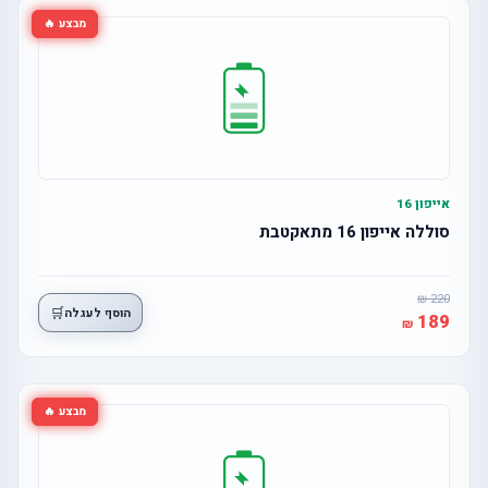
מבצע 🔥
אייפון 16
סוללה אייפון 16 מתאקטבת
220
🛒
הוסף לעגלה
189
מבצע 🔥