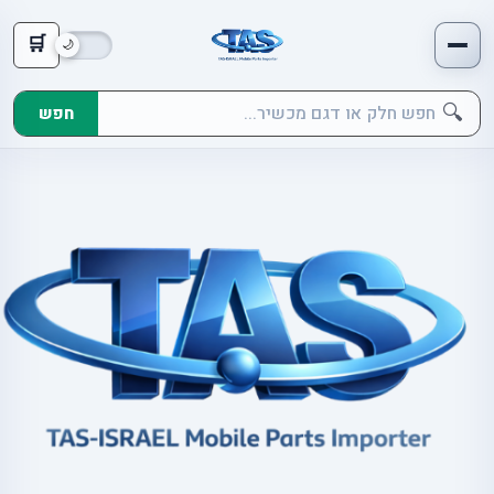
🛒
🔍
חפש