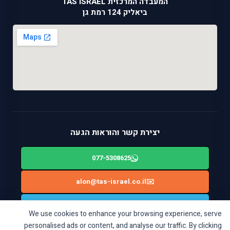
המעבדה המרכזית TAS ISRAEL
ביאליק 124 רמת גן
יצירת קשר והוראות הגעה
077-5308625
alon@tas-israel.co.il
✉️
🚙
ניווט בWAZE: ביאליק 124, רמת גן
We use cookies to enhance your browsing experience, serve
personalised ads or content, and analyse our traffic. By clicking