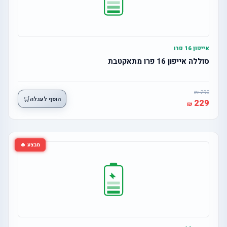
אייפון 16 פרו
סוללה אייפון 16 פרו מתאקטבת
290
🛒
הוסף לעגלה
229
מבצע 🔥