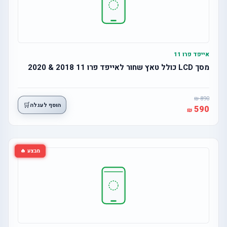
אייפד פרו 11
מסך LCD כולל טאץ שחור לאייפד פרו 11 2018 & 2020
890
🛒
הוסף לעגלה
590
מבצע 🔥