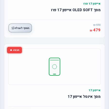
אייפון 17 פרו
מסך OLED SOFT אייפון 17 פרו
590
🛒
הוסף לעגלה
479
מבצע 🔥
אייפון 17
מסך אינסל אייפון 17