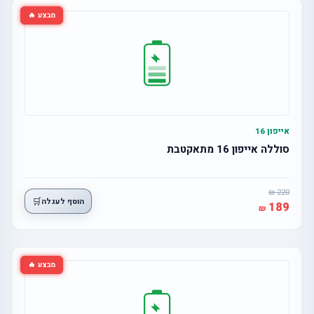
מבצע 🔥
אייפון 16
סוללה אייפון 16 מתאקטבת
220
🛒
הוסף לעגלה
189
מבצע 🔥