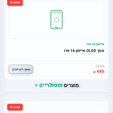
מבצע 🔥
אייפון 16 פרו
מסך OLED אייפון 16 פרו
590
🛒
הוסף לעגלה
490
פופולריים ⭐
מוצרים
מבצע 🔥