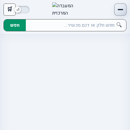
🛒
🔍
חפש