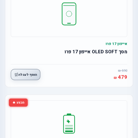
אייפון 17 פרו
מסך OLED SOFT אייפון 17 פרו
590
🛒
הוסף לעגלה
479
מבצע 🔥