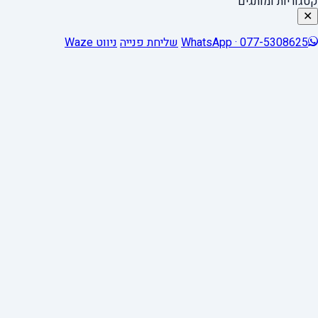
קטגוריות ומותגים
✕
WhatsApp · 077-5308625
שליחת פנייה
ניווט Waze