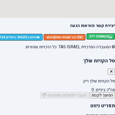
יצירת קשר והוראות הגעה
077-5308625
🚙
✉️
alon@tas-israel.co.il
ניווט בWAZE: ביאליק 124, רמת גן
© המעבדה המרכזית TAS ISRAEL. כל הזכויות שמורות.
סל הקניות שלך
✕
סל הקניות שלך ריק
סה"כ ביניים:
0
המשך לקנות
מעבר לתשלום מאובטח 💳
תפריט ניווט