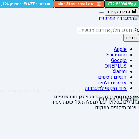
🚙
077-5308625
✉️
alon@tas-israel.co.il
ניווט בWAZE: ביאליק 124, רמת גן
🛒
עגלת קניות
🔍
חפש
Apple
Samsung
Google
ONEPLUS
Xiaomi
דגמים נוספים
אביזרים נלווים
ציוד היקפי למעבדות
המעבדה המרכזית לייבוא ושיווק כל חלקי החילוף
לכל סוגי מכשירי הסל
אספקה מהירה
למעבדות וללקוחות פרטיים
מובילים בסלולר עם למעלה מ15 שנות ניסיון
שירות תיקונים במקום