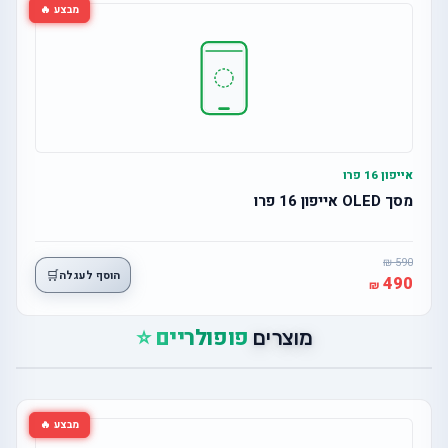
מבצע 🔥
אייפון 16 פרו
מסך OLED אייפון 16 פרו
590
🛒
הוסף לעגלה
490
פופולריים ⭐
מוצרים
מבצע 🔥