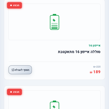
מבצע 🔥
אייפון 16
סוללה אייפון 16 מתאקטבת
220
🛒
הוסף לעגלה
189
מבצע 🔥