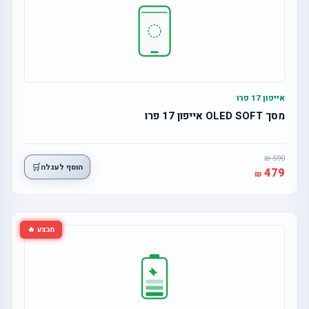
אייפון 17 פרו
מסך OLED SOFT אייפון 17 פרו
590
🛒
הוסף לעגלה
479
מבצע 🔥