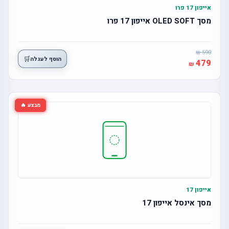
אייפון 17 פרו
מסך OLED SOFT אייפון 17 פרו
590
🛒
הוסף לעגלה
479
מבצע 🔥
אייפון 17
מסך אינסל אייפון 17