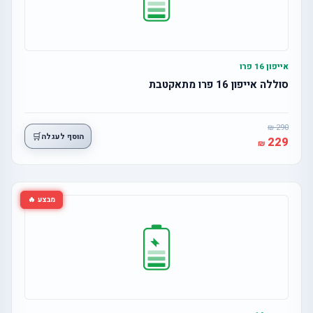
אייפון 16 פרו
סוללה אייפון 16 פרו מתאקטבת
290
🛒
הוסף לעגלה
229
מבצע 🔥