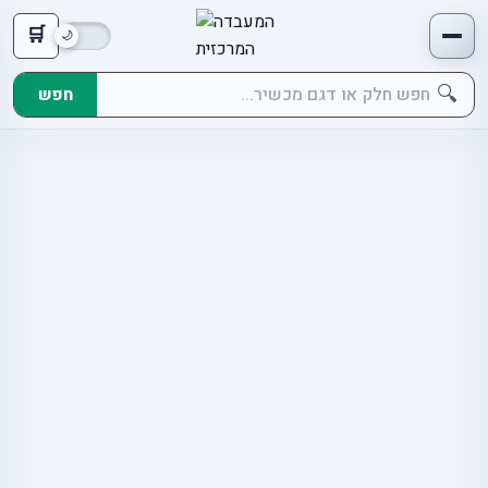
🛒
🔍
חפש