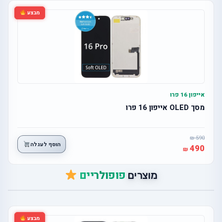
מבצע
אייפון 16 פרו
מסך OLED אייפון 16 פרו
590
הוסף לעגלה
490
פופולריים
מוצרים
מבצע