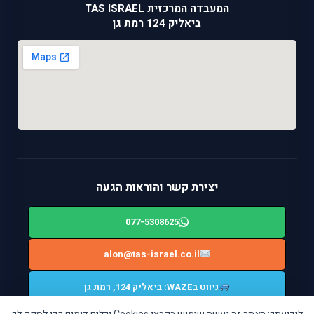
המעבדה המרכזית TAS ISRAEL
ביאליק 124 רמת גן
יצירת קשר והוראות הגעה
077-5308625
alon@tas-israel.co.il
ניווט בWAZE: ביאליק 124, רמת גן