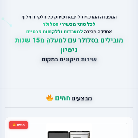
המעבדה המרכזית לייבוא ושיווק כל חלקי החילוף
לכל סוגי מכשירי הסלולר
אספקה מהירה
למעבדות וללקוחות פרטיים
מובילים בסלולר עם למעלה מ
15 שנות
ניסיון
ש
י
ר
ו
ת
ת
י
ק
ו
נ
י
ם
ב
מ
ק
ו
ם
חמים
מבצעים
מבצע