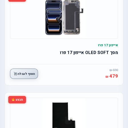
אייפון 17 פרו
מסך OLED SOFT אייפון 17 פרו
590
הוסף לעגלה
479
מבצע