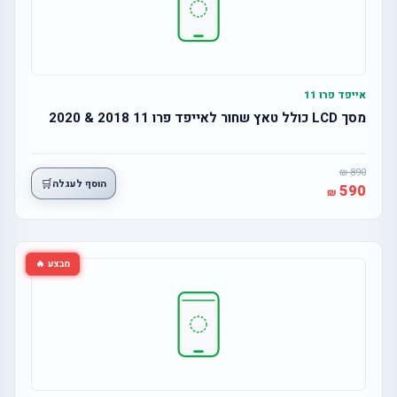
אייפד פרו 11
מסך LCD כולל טאץ שחור לאייפד פרו 11 2018 & 2020
890
🛒
הוסף לעגלה
590
מבצע 🔥