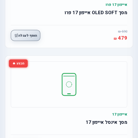
אייפון 17 פרו
מסך OLED SOFT אייפון 17 פרו
590
🛒
הוסף לעגלה
479
מבצע 🔥
אייפון 17
מסך אינסל אייפון 17