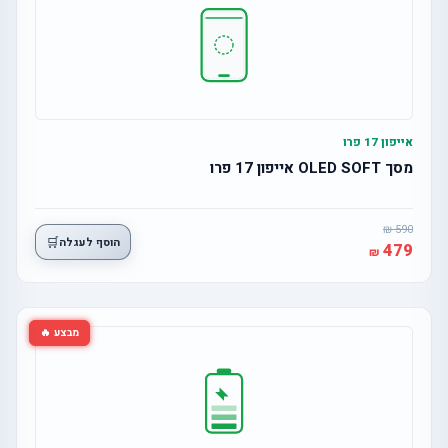
אייפון 17 פרו
מסך OLED SOFT אייפון 17 פרו
590
🛒
הוסף לעגלה
479
מבצע 🔥