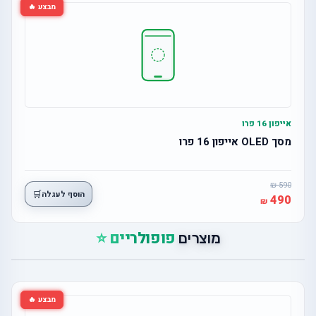
מבצע 🔥
אייפון 16 פרו
מסך OLED אייפון 16 פרו
590
🛒
הוסף לעגלה
490
פופולריים ⭐
מוצרים
מבצע 🔥