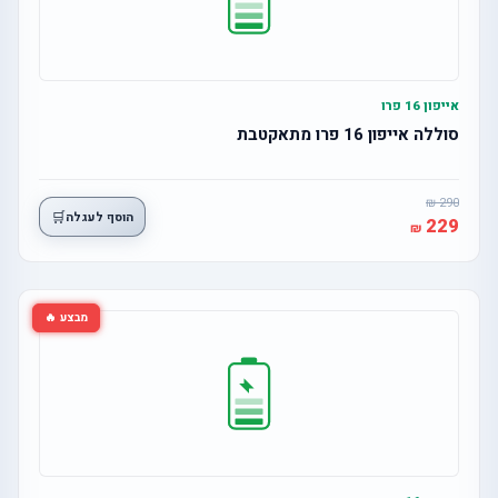
אייפון 16 פרו
סוללה אייפון 16 פרו מתאקטבת
290
🛒
הוסף לעגלה
229
מבצע 🔥