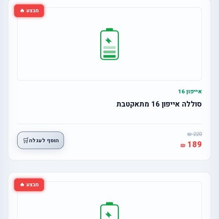
מבצע 🔥
אייפון 16
סוללה אייפון 16 מתאקטבת
220
🛒
הוסף לעגלה
189
מבצע 🔥