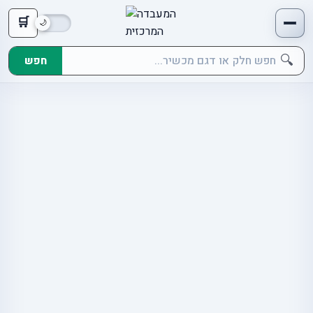
🛒
🔍
חפש