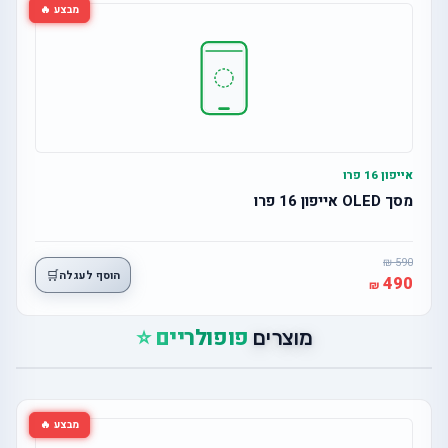
מבצע 🔥
אייפון 16 פרו
מסך OLED אייפון 16 פרו
590
🛒
הוסף לעגלה
490
פופולריים ⭐
מוצרים
מבצע 🔥