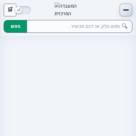
🛒
🔍
חפש