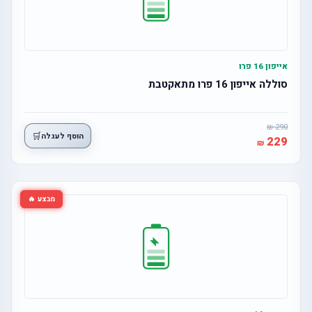
אייפון 16 פרו
סוללה אייפון 16 פרו מתאקטבת
290
🛒
הוסף לעגלה
229
מבצע 🔥