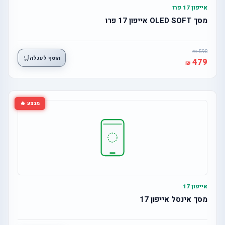
אייפון 17 פרו
מסך OLED SOFT אייפון 17 פרו
590
🛒
הוסף לעגלה
479
מבצע 🔥
אייפון 17
מסך אינסל אייפון 17