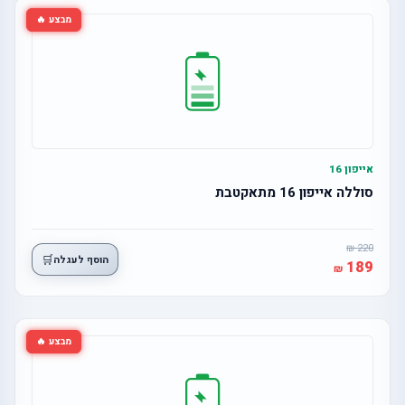
מבצע 🔥
אייפון 16
סוללה אייפון 16 מתאקטבת
220
🛒
הוסף לעגלה
189
מבצע 🔥