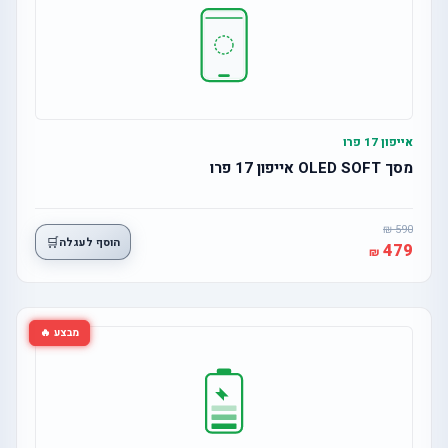
אייפון 17 פרו
מסך OLED SOFT אייפון 17 פרו
590
🛒
הוסף לעגלה
479
מבצע 🔥