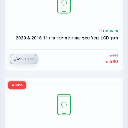
אייפד פרו 11
מסך LCD כולל טאץ שחור לאייפד פרו 11 2018 & 2020
890
🛒
הוסף לעגלה
590
מבצע 🔥