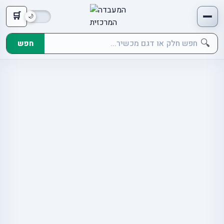
🛒
🔍
חפש