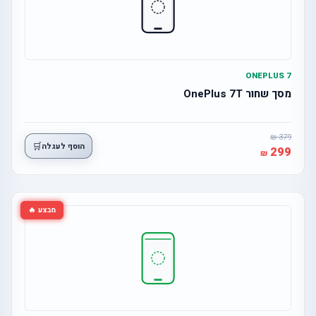
ONEPLUS 7
מסך שחור OnePlus 7T
379
🛒
הוסף לעגלה
299
מבצע 🔥