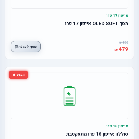
אייפון 17 פרו
מסך OLED SOFT אייפון 17 פרו
590
🛒
הוסף לעגלה
479
מבצע 🔥
אייפון 16 פרו
סוללה אייפון 16 פרו מתאקטבת