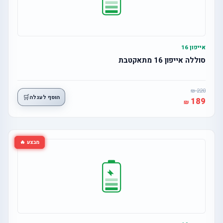
אייפון 16
סוללה אייפון 16 מתאקטבת
220
🛒
הוסף לעגלה
189
מבצע 🔥