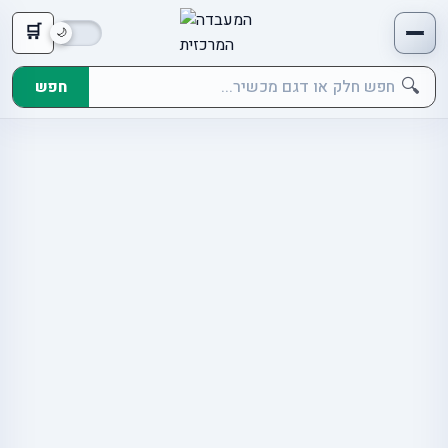
🛒
🔍
חפש