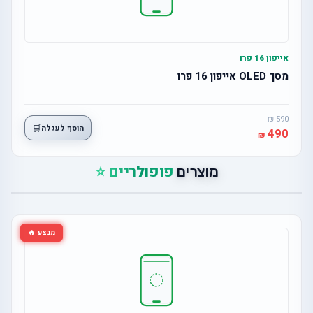
אייפון 16 פרו
מסך OLED אייפון 16 פרו
590
🛒
הוסף לעגלה
490
פופולריים ⭐
מוצרים
מבצע 🔥