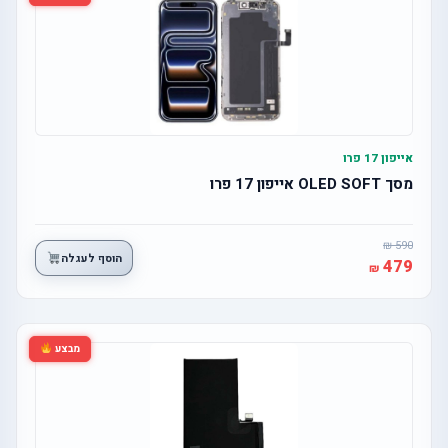
אייפון 17 פרו
מסך OLED SOFT אייפון 17 פרו
590
הוסף לעגלה
479
מבצע