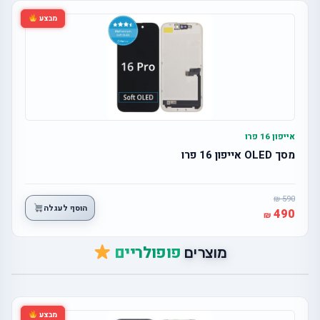
מבצע
אייפון 16 פרו
מסך OLED אייפון 16 פרו
590
הוסף לעגלה
490
פופולריים
מוצרים
מבצע