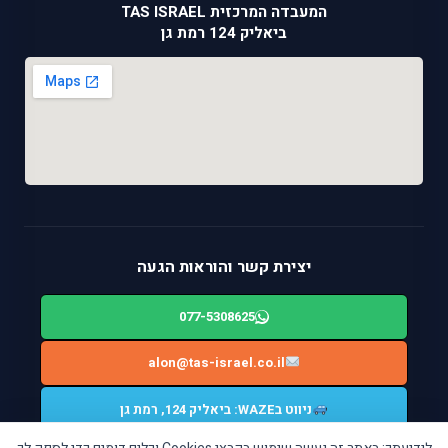
המעבדה המרכזית TAS ISRAEL
ביאליק 124 רמת גן
יצירת קשר והוראות הגעה
077-5308625
alon@tas-israel.co.il
ניווט בWAZE: ביאליק 124, רמת גן