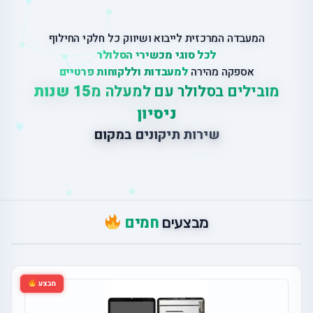
המעבדה המרכזית לייבוא ושיווק כל חלקי החילוף
לכל סוגי מכשירי הסלולר
אספקה מהירה
למעבדות וללקוחות פרטיים
מובילים בסלולר עם למעלה מ
15 שנות
ניסיון
ש
י
ר
ו
ת
ת
י
ק
ו
נ
י
ם
ב
מ
ק
ו
ם
חמים
מבצעים
מבצע