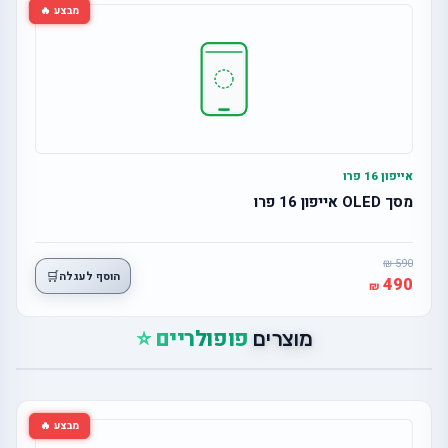
מבצע 🔥
אייפון 16 פרו
מסך OLED אייפון 16 פרו
590
🛒
הוסף לעגלה
490
פופולריים ⭐
מוצרים
מבצע 🔥