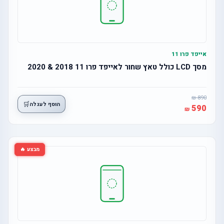
אייפד פרו 11
מסך LCD כולל טאץ שחור לאייפד פרו 11 2018 & 2020
890
🛒
הוסף לעגלה
590
מבצע 🔥