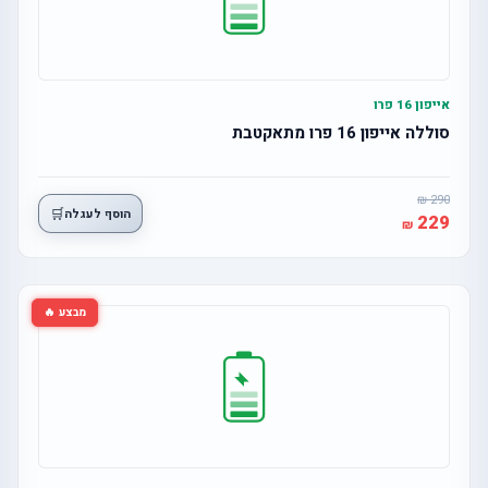
אייפון 16 פרו
סוללה אייפון 16 פרו מתאקטבת
290
🛒
הוסף לעגלה
229
מבצע 🔥