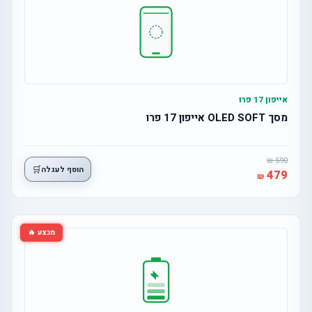
אייפון 17 פרו
מסך OLED SOFT אייפון 17 פרו
590
🛒
הוסף לעגלה
479
מבצע 🔥