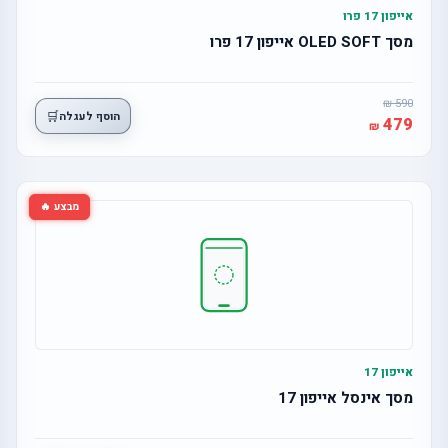
אייפון 17 פרו
מסך OLED SOFT אייפון 17 פרו
590
🛒
הוסף לעגלה
479
מבצע 🔥
אייפון 17
מסך אינסל אייפון 17