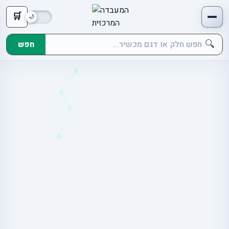
🛒
🔍
חפש