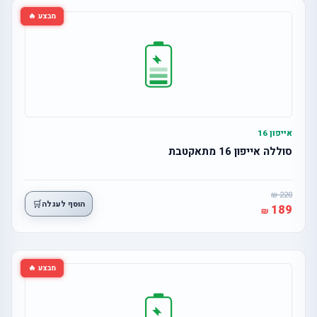
מבצע 🔥
אייפון 16
סוללה אייפון 16 מתאקטבת
220
🛒
הוסף לעגלה
189
מבצע 🔥