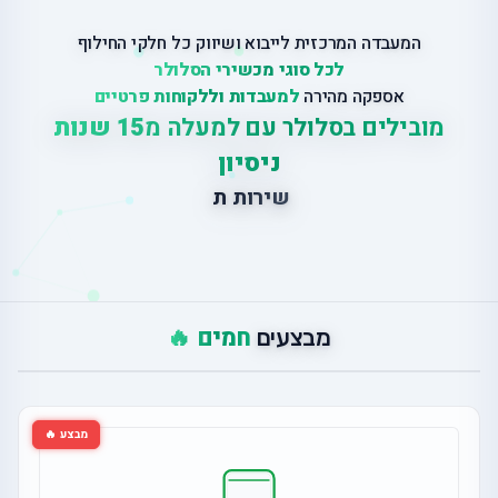
המעבדה המרכזית לייבוא ושיווק כל חלקי החילוף
לכל סוגי מכשירי הסלולר
אספקה מהירה
למעבדות וללקוחות פרטיים
מובילים בסלולר עם למעלה מ
15 שנות
ניסיון
ש
י
ר
ו
ת
ת
י
ק
ו
נ
י
ם
ב
חמים 🔥
מבצעים
מבצע 🔥