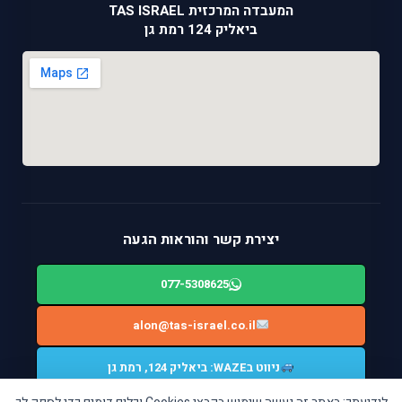
המעבדה המרכזית TAS ISRAEL
ביאליק 124 רמת גן
יצירת קשר והוראות הגעה
077-5308625
alon@tas-israel.co.il
ניווט בWAZE: ביאליק 124, רמת גן