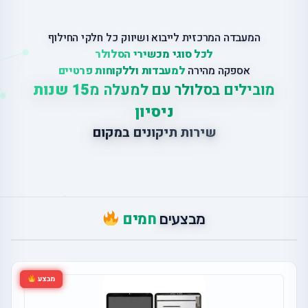
המעבדה המרכזית לייבוא ושיווק כל חלקי החילוף
לכל סוגי מכשירי הסלולר
אספקה מהירה
למעבדות וללקוחות פרטיים
מובילים בסלולר עם למעלה מ
15 שנות
ניסיון
ש
י
ר
ו
ת
ת
י
ק
ו
נ
י
ם
ב
מ
ק
ו
ם
חמים
מבצעים
מבצע