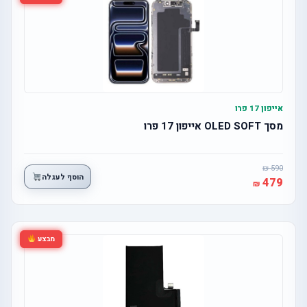
אייפון 17 פרו
מסך OLED SOFT אייפון 17 פרו
590
הוסף לעגלה
479
מבצע