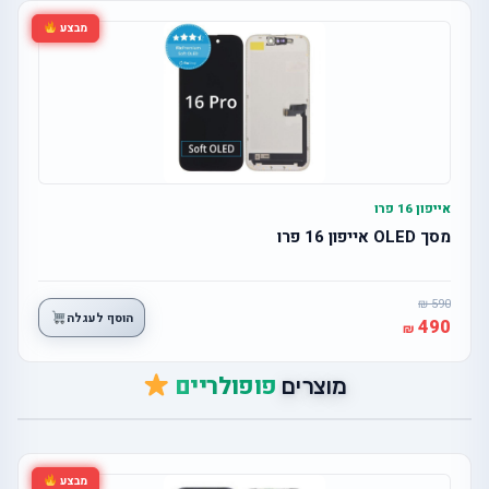
מבצע
אייפון 16 פרו
מסך OLED אייפון 16 פרו
590
הוסף לעגלה
490
פופולריים
מוצרים
מבצע