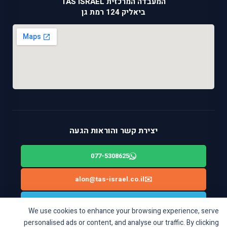
המעבדה המרכזית TAS ISRAEL
ביאליק 124 רמת גן
יצירת קשר והוראות הגעה
077-5308625
alon@tas-israel.co.il
✉️
🚙
ניווט בWAZE: ביאליק 124, רמת גן
We use cookies to enhance your browsing experience, serve
personalised ads or content, and analyse our traffic. By clicking