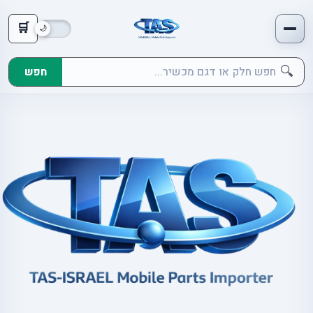
🛒
🔍
חפש