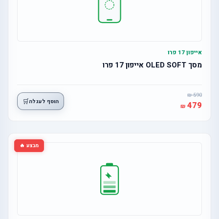
אייפון 17 פרו
מסך OLED SOFT אייפון 17 פרו
590
🛒
הוסף לעגלה
479
מבצע 🔥