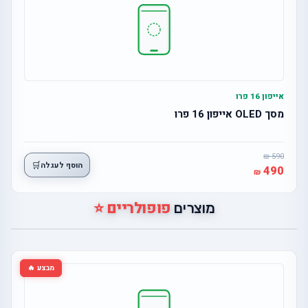
אייפון 16 פרו
מסך OLED אייפון 16 פרו
590
🛒
הוסף לעגלה
490
פופולריים ⭐
מוצרים
מבצע 🔥