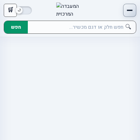
🛒
🔍
חפש