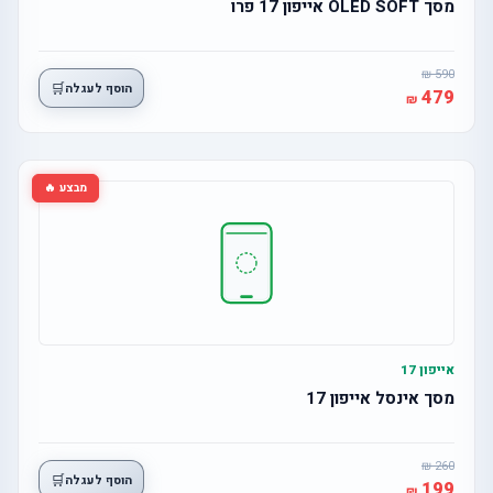
מסך OLED SOFT אייפון 17 פרו
590
🛒
הוסף לעגלה
479
מבצע 🔥
אייפון 17
מסך אינסל אייפון 17
260
🛒
הוסף לעגלה
199