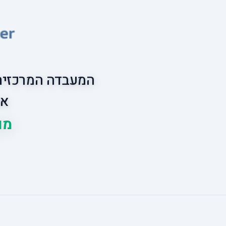
המעבדה המרכזית 
אס
מובי