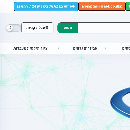
🚙
✉️
alon@tas-israel.co.il
ניווט בWAZE: ביאליק 124, רמת גן
חפש
🛒
עגלת קניות
ספים
אביזרים נלווים
ציוד היקפי למעבדות