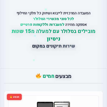
המעבדה המרכזית לייבוא ושיווק כל חלקי החילוף
לכל סוגי מכשירי הסלולר
אספקה מהירה
למעבדות וללקוחות פרטיים
מובילים בסלולר עם למעלה מ
15 שנות
ניסיון
ש
י
ר
ו
ת
ת
י
ק
ו
נ
י
ם
ב
מ
ק
ו
ם
חמים
מבצעים
מבצע