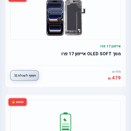
אייפון 17 פרו
מסך OLED SOFT אייפון 17 פרו
590
הוסף לעגלה
479
מבצע