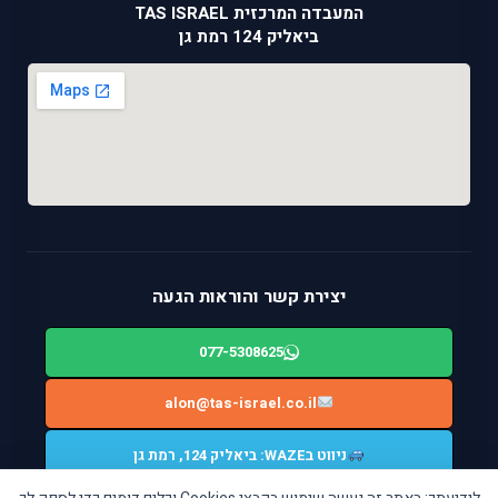
המעבדה המרכזית TAS ISRAEL
ביאליק 124 רמת גן
יצירת קשר והוראות הגעה
077-5308625
alon@tas-israel.co.il
ניווט בWAZE: ביאליק 124, רמת גן