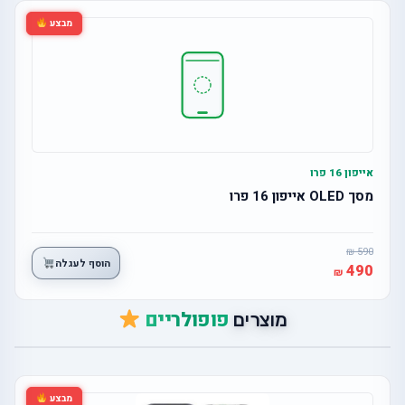
מבצע
אייפון 16 פרו
מסך OLED אייפון 16 פרו
590
הוסף לעגלה
490
פופולריים
מוצרים
מבצע