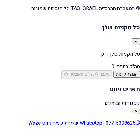
© המעבדה המרכזית TAS ISRAEL. כל הזכויות שמורות.
סל הקניות שלך
✕
סל הקניות שלך ריק
סה"כ ביניים:
0
המשך לקנות
מעבר לתשלום מאובטח 💳
תפריט ניווט
קטגוריות ומותגים
✕
WhatsApp · 077-5308625
שליחת פנייה
ניווט Waze