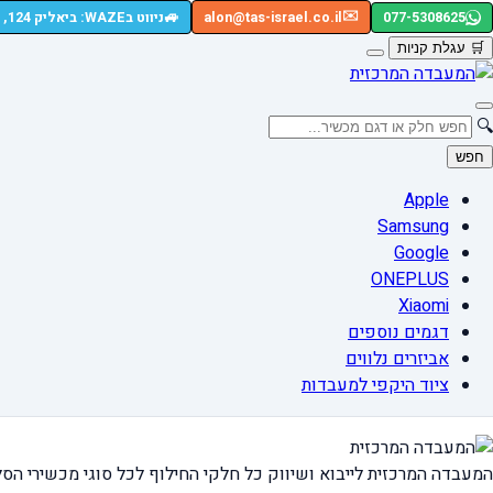
🚙
✉️
077-5308625
alon@tas-israel.co.il
ניווט בWAZE: ביאליק 124, רמת גן
🛒
עגלת קניות
🔍
חפש
Apple
Samsung
Google
ONEPLUS
Xiaomi
דגמים נוספים
אביזרים נלווים
ציוד היקפי למעבדות
המעבדה המרכזית לייבוא ושיווק כל חלקי החילוף
לכל סוגי מכשירי הסל