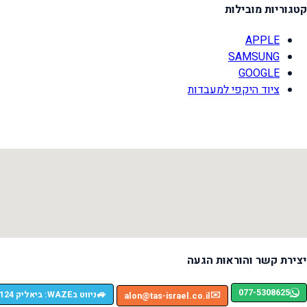
קטגוריות מובילות
APPLE
SAMSUNG
GOOGLE
ציוד היקפי למעבדות
יצירת קשר והוראות הגעה
077-5308625
🚙
ניווט בWAZE: ביאליק 124, רמת גן
✉️
alon@tas-israel.co.il