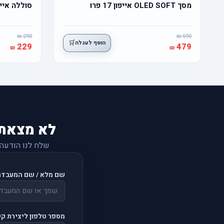
מסך OLED SOFT אייפון 17 פרו
סוללה אייפון 16 פרו מ
290
590
🛒
הוסף לעגלה
229
479
לא מצאת
שלח לנו הודעה
שם מלא / שם המעבדה
מספר טלפון ליצירת ק