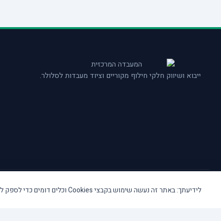
ייבוא ושיווק חלקי חילוף מקוריים וציוד מעבדות לסלולר.
© המעבדה המרכזית TAS ISRAEL. כל הזכויות שמורות.
לידיעתך: באתר זה נעשה שימוש בקבצי Cookies וכלים דומים כדי לספק לך חווית גלישה טובה ותכנים מותאמים אישית.
Close cart