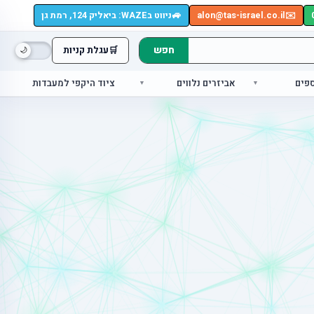
🚙
✉️
alon@tas-israel.co.il
ניווט בWAZE: ביאליק 124, רמת גן
חפש
🛒
עגלת קניות
ספים
אביזרים נלווים
ציוד היקפי למעבדות