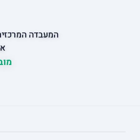
המעבדה המרכזית 
אס
מובי