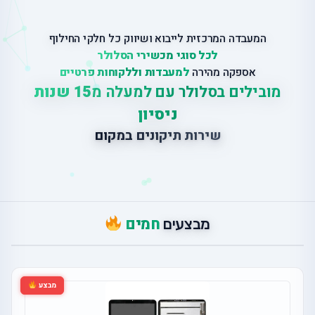
המעבדה המרכזית לייבוא ושיווק כל חלקי החילוף
לכל סוגי מכשירי הסלולר
אספקה מהירה
למעבדות וללקוחות פרטיים
מובילים בסלולר עם למעלה מ
15 שנות
ניסיון
ש
י
ר
ו
ת
ת
י
ק
ו
נ
י
ם
ב
מ
ק
ו
ם
חמים
מבצעים
מבצע