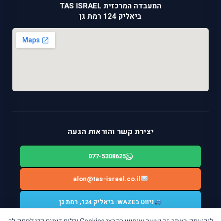
המעבדה המרכזית TAS ISRAEL
ביאליק 124 רמת גן
יצירת קשר והוראות הגעה
077-5308625
alon@tas-israel.co.il
ניווט בWAZE: ביאליק 124, רמת גן