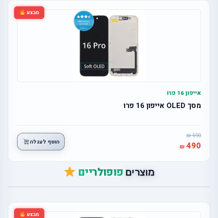
מבצע
אייפון 16 פרו
מסך OLED אייפון 16 פרו
590
הוסף לעגלה
490
פופולריים
מוצרים
מבצע