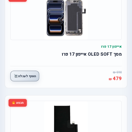
אייפון 17 פרו
מסך OLED SOFT אייפון 17 פרו
590
הוסף לעגלה
479
מבצע