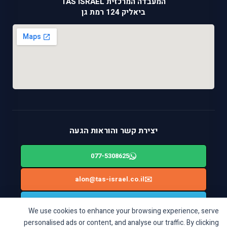
המעבדה המרכזית TAS ISRAEL
ביאליק 124 רמת גן
יצירת קשר והוראות הגעה
077-5308625
alon@tas-israel.co.il
✉️
🚙
ניווט בWAZE: ביאליק 124, רמת גן
We use cookies to enhance your browsing experience, serve
personalised ads or content, and analyse our traffic. By clicking