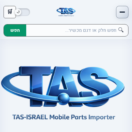
🛒
🔍
חפש