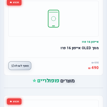
מבצע 🔥
אייפון 16 פרו
מסך OLED אייפון 16 פרו
590
🛒
הוסף לעגלה
490
פופולריים ⭐
מוצרים
מבצע 🔥