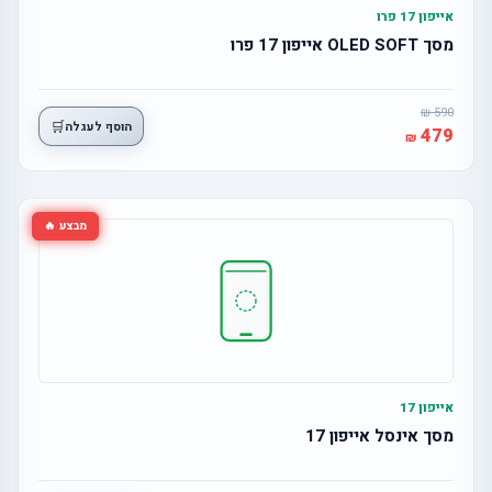
אייפון 17 פרו
מסך OLED SOFT אייפון 17 פרו
590
🛒
הוסף לעגלה
479
מבצע 🔥
אייפון 17
מסך אינסל אייפון 17