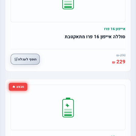
אייפון 16 פרו
סוללה אייפון 16 פרו מתאקטבת
290
🛒
הוסף לעגלה
229
מבצע 🔥