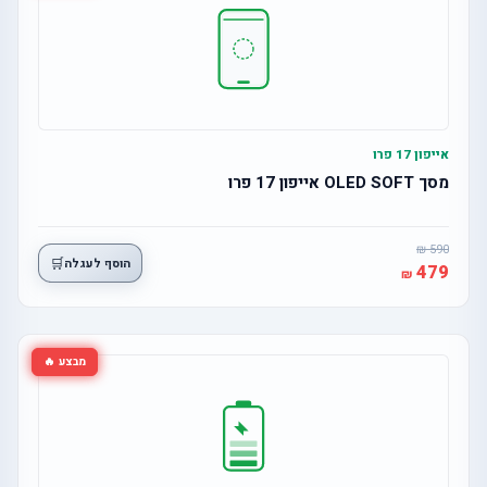
אייפון 17 פרו
מסך OLED SOFT אייפון 17 פרו
590
🛒
הוסף לעגלה
479
מבצע 🔥