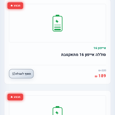
מבצע 🔥
אייפון 16
סוללה אייפון 16 מתאקטבת
220
🛒
הוסף לעגלה
189
מבצע 🔥