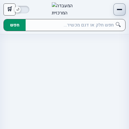
🛒
🔍
חפש