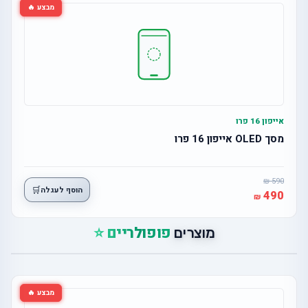
מבצע 🔥
אייפון 16 פרו
מסך OLED אייפון 16 פרו
590
🛒
הוסף לעגלה
490
פופולריים ⭐
מוצרים
מבצע 🔥