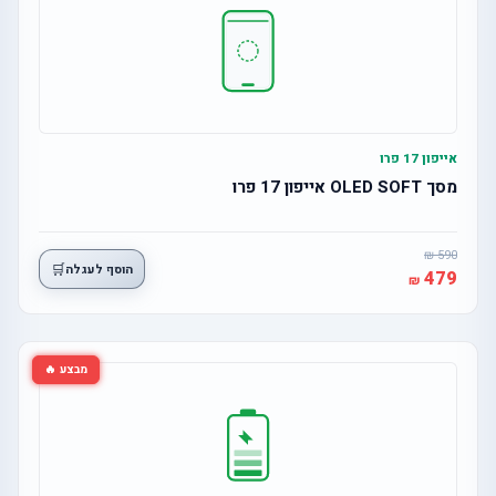
אייפון 17 פרו
מסך OLED SOFT אייפון 17 פרו
590
🛒
הוסף לעגלה
479
מבצע 🔥