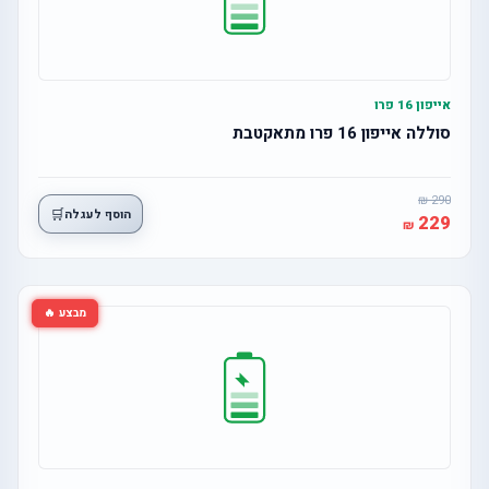
אייפון 16 פרו
סוללה אייפון 16 פרו מתאקטבת
290
🛒
הוסף לעגלה
229
מבצע 🔥