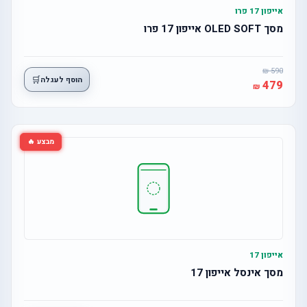
אייפון 17 פרו
מסך OLED SOFT אייפון 17 פרו
590
🛒
הוסף לעגלה
479
מבצע 🔥
אייפון 17
מסך אינסל אייפון 17