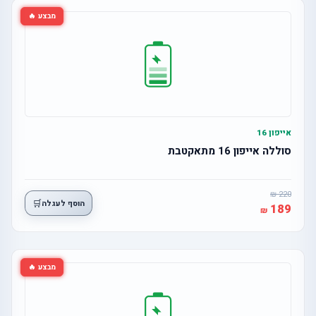
מבצע 🔥
אייפון 16
סוללה אייפון 16 מתאקטבת
220
🛒
הוסף לעגלה
189
מבצע 🔥