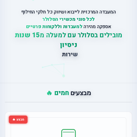
המעבדה המרכזית לייבוא ושיווק כל חלקי החילוף
לכל סוגי מכשירי הסלולר
אספקה מהירה
למעבדות וללקוחות פרטיים
מובילים בסלולר עם למעלה מ
15 שנות
ניסיון
ש
י
ר
ו
ת
ת
י
ק
ו
נ
י
ם
ב
חמים 🔥
מבצעים
מבצע 🔥