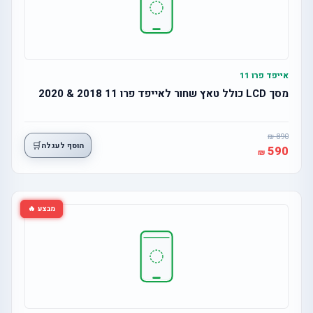
אייפד פרו 11
מסך LCD כולל טאץ שחור לאייפד פרו 11 2018 & 2020
890
🛒
הוסף לעגלה
590
מבצע 🔥