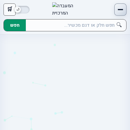
🛒
🔍
חפש