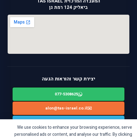
המעבדה המרכזית TAS ISRAEL
ביאליק 124 רמת גן
יצירת קשר והוראות הגעה
077-5308625
alon@tas-israel.co.il
✉️
🚙
ניווט בWAZE: ביאליק 124, רמת גן
We use cookies to enhance your browsing experience, serve
personalised ads or content, and analyse our traffic. By clicking