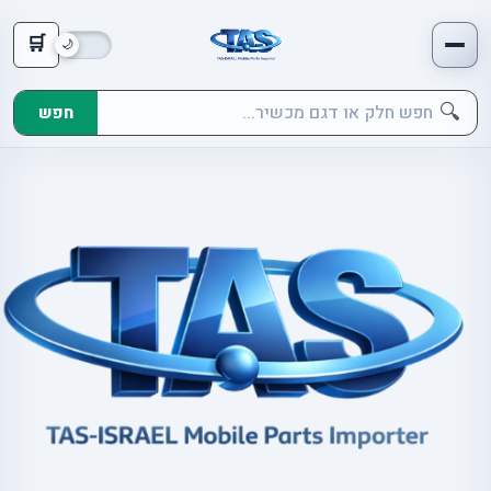
🛒
🔍
חפש